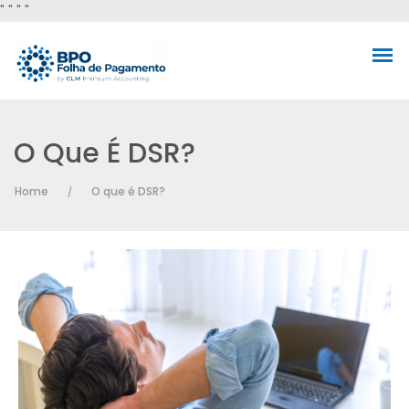
"
" "
"
O Que É DSR?
Home
O que é DSR?
/