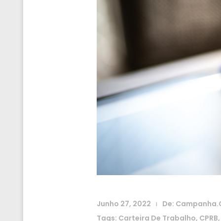
Junho 27, 2022
De:
Campanha.
|
Tags:
Carteira De Trabalho
,
CPRB