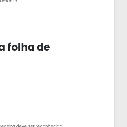
agamento.
 folha de
.
receita deve ser reconhecida,