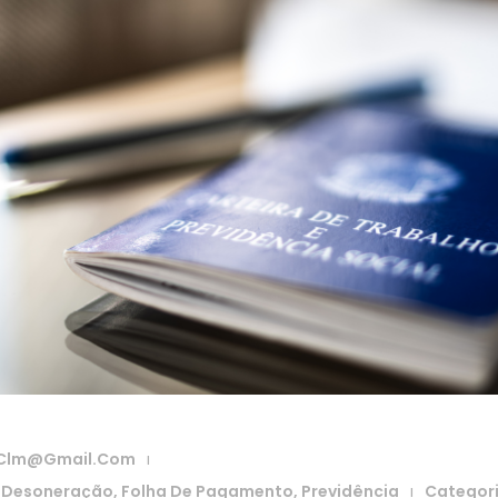
clm@gmail.com
|
,
Desoneração
,
Folha De Pagamento
,
Previdência
Categor
|