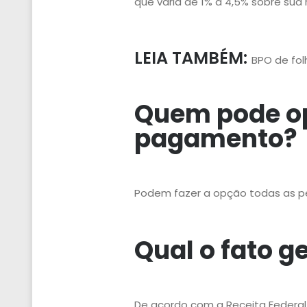
que varia de 1% a 4,5% sobre sua
LEIA TAMBÉM:
BPO de fo
Quem pode op
pagamento?
Podem fazer a opção todas as pesso
Qual o fato g
De acordo com a Receita Federal 