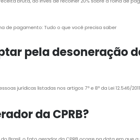
 receita bruta, ao invés de recolher 20% sobre a folha de p
lha de pagamento: Tudo o que você precisa saber
tar pela desoneração da
as jurídicas listadas nos artigos 7º e 8º da Lei 12.546/2011
erador da CPRB?
do Brasil, o fato gerador da CPRB ocorre na data em que a 