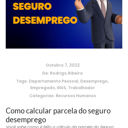
Outubro 7, 2022
De:
Rodrigo.ribeiro
Tags:
Departamento Pessoal
,
Desemprego
,
Empregado
,
INSS
,
Trabalhador
Categorias:
Recursos Humanos
Como calcular parcela do seguro
desemprego
Você sabe como é feito o cálculo da parcela do Seguro