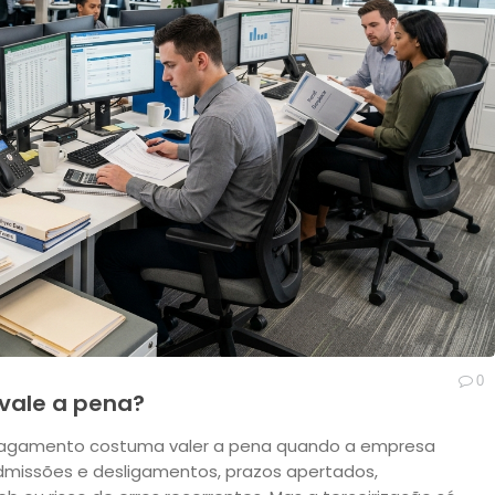
0
 vale a pena?
de pagamento costuma valer a pena quando a empresa
dmissões e desligamentos, prazos apertados,