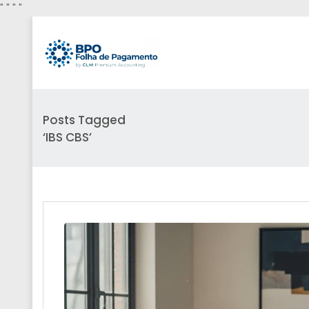
"
" "
"
Posts Tagged
‘IBS CBS’