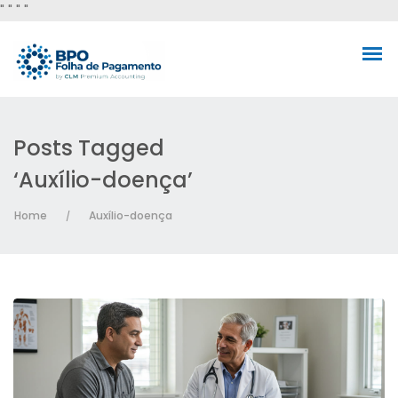
"
" "
"
Posts Tagged
‘Auxílio-doença’
Home
Auxílio-doença
/