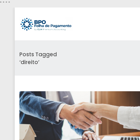
"
" "
"
Posts Tagged
‘direito’